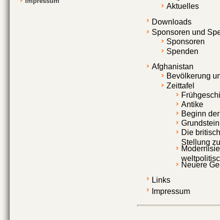
Impressum
Aktuelles
Downloads
Sponsoren und Sp
Sponsoren
Spenden
Afghanistan
Bevölkerung u
Zeittafel
Frühgeschi
Antike
Beginn der
Grundstein
Die britisc
Stellung z
Modernisie
weltpolitis
Neuere Ges
Links
Impressum