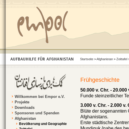
Startseite
>
Afghanistan
>
Zeittafel
>
Frühgeschichte
50.000 v. Chr. - 20.000 
Funde steinzeitlicher 
Willkommen bei Empor e.V.
Projekte
3.000 v. Chr. - 2.000 v. 
Downloads
Blüte der sogenannten 
Sponsoren und Spenden
Afghanistans.
Afghanistan
Erste städtische Zentr
Bevölkerung und Geographie
Mundiguk {nahe des heu
Zeittafel