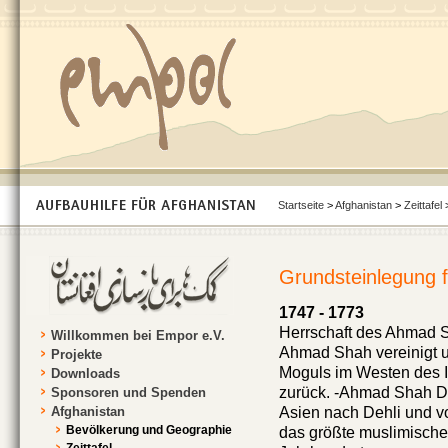
Startseite
>
Afghanistan
>
Zeittafel
>
Grundsteinlegung f
1747 - 1773
Herrschaft des Ahmad S
Willkommen bei Empor e.V.
Ahmad Shah vereinigt un
Projekte
Moguls im Westen des I
Downloads
zurück. -Ahmad Shah Dur
Sponsoren und Spenden
Afghanistan
Asien nach Dehli und v
Bevölkerung und Geographie
das größte muslimische 
Zeittafel