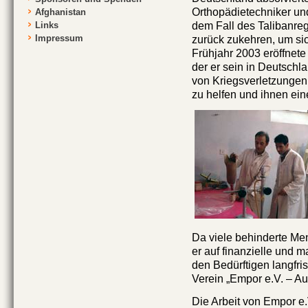
Orthopädietechniker un
Afghanistan
dem Fall des Talibanreg
Links
Impressum
zurück zukehren, um si
Frühjahr 2003 eröffnete 
der er sein in Deutsch
von Kriegsverletzunge
zu helfen und ihnen ei
Da viele behinderte Men
er auf finanzielle und 
den Bedürftigen langfri
Verein „Empor e.V. – Auf
Die Arbeit von Empor e.